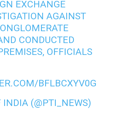
EIGN EXCHANGE
STIGATION AGAINST
CONGLOMERATE
AND CONDUCTED
PREMISES, OFFICIALS
TER.COM/BFLBCXYV0G
 INDIA (@PTI_NEWS)