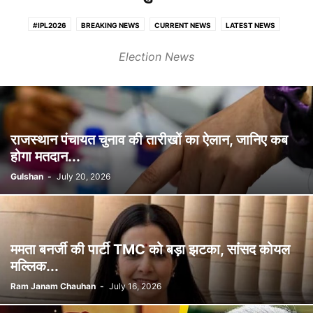
#IPL2026
BREAKING NEWS
CURRENT NEWS
LATEST NEWS
TRENDING
अंतर्राष्ट्रीय
खेल
चंडीगढ़
चुनाव
टेक्नोलॉजी
धर्म
मनोरंजन
Election News
राज्य
राष्ट्रीय
व्यापार
राजस्थान पंचायत चुनाव की तारीखों का ऐलान, जानिए कब
होगा मतदान...
Gulshan
-
July 20, 2026
ममता बनर्जी की पार्टी TMC को बड़ा झटका, सांसद कोयल
मल्लिक...
Ram Janam Chauhan
-
July 16, 2026