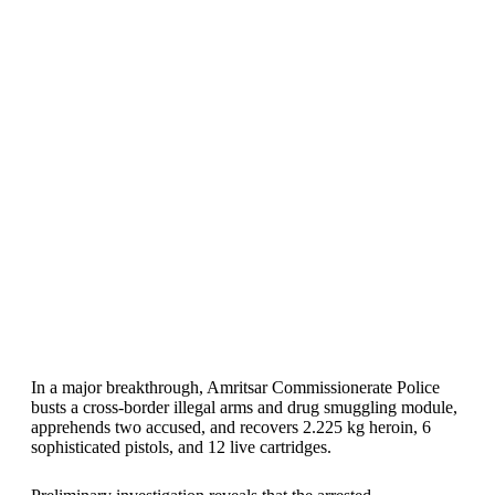
In a major breakthrough, Amritsar Commissionerate Police
busts a cross-border illegal arms and drug smuggling module,
apprehends two accused, and recovers 2.225 kg heroin, 6
sophisticated pistols, and 12 live cartridges.