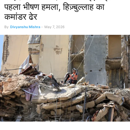
पहला भीषण हमला, हिज़्बुल्लाह का
कमांडर ढेर
By
Divyanshu Mishra
-
May 7, 2026