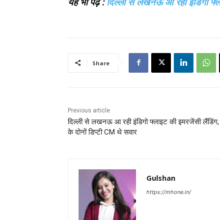
यह भी पढ़ें :
दिल्ली से लखनऊ आ रही इंडिगो फ्ल
Share
Previous article
दिल्ली से लखनऊ आ रही इंडिगो फ्लाइट की इमरजेंसी लैंडिंग
के दोनों डिप्टी CM थे सवार
Gulshan
https://mhone.in/