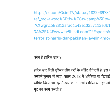
182296978
https://x.com/OsintTV/status/
5
7
5
ref_src=twsrc%
Etfw%
Ctwcamp%
Etw
7
5
2812
4
42
13237112
3
Ctwgr%
E
afac
b
e
e
b
3
2
2
9
2
A%
F%
Fwww.tv
hindi.com%
Fsports
terrorist-harris-dar-pakistan-javelin-th
कौन है हारिस डार
?
हारिस डार मिली मुस्लिम लीग पार्टी के जॉइंट सेकेटरी है. इस
उन्होंने चुनाव भी लड़ा. साल
में अमेरिका के
डिपार
2018
घोषित किया था. इसमें डार का नाम भी शामिल था. इन लोग
गुट का काम करती है.