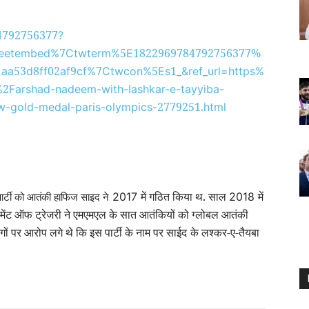
4792756377
?
7
5
1822969784792756377%
eetembed%
Ctwterm%
E
1
53
8
02
9
7
5
1
aa
d
ff
af
cf%
Ctwcon%
Es
_&ref_url=https%
2
%
Farshad-nadeem-with-lashkar-e-tayyiba-
2779251.
row-gold-medal-paris-olympics-
html
में गठित किया थ. साल
में
2017
2018
 पार्टी को आतंकी हाफिज साइद ने
्टमेंट ऑफ ट्रेजरी ने एमएमएल के सात आतंकियों को ग्लोबल आतंकी
ों पर आरोप लगे थे कि इस पार्टी के नाम पर साईद
के लश्कर-ए-तैयबा