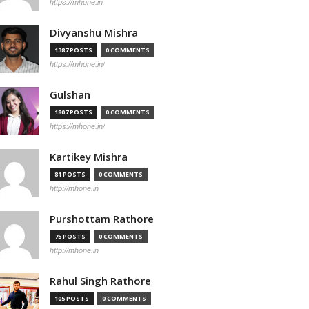
https://mhone.in
Divyanshu Mishra
1387 POSTS
0 COMMENTS
https://mhone.in/
Gulshan
1807 POSTS
0 COMMENTS
https://mhone.in/
Kartikey Mishra
81 POSTS
0 COMMENTS
http://mhone.in
Purshottam Rathore
75 POSTS
0 COMMENTS
http://mhone.in
Rahul Singh Rathore
105 POSTS
0 COMMENTS