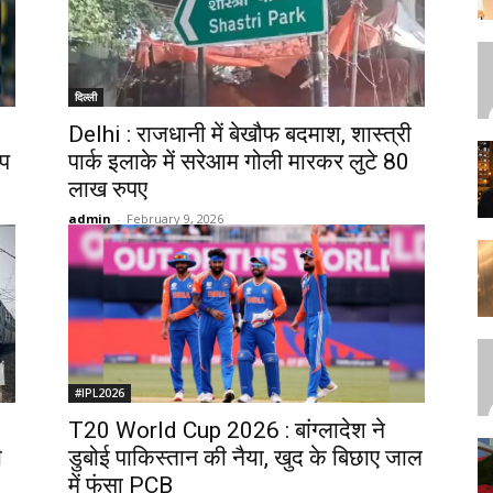
दिल्ली
Delhi : राजधानी में बेखौफ बदमाश, शास्त्री
कप
पार्क इलाके में सरेआम गोली मारकर लुटे 80
लाख रुपए
admin
-
February 9, 2026
#IPL2026
T20 World Cup 2026 : बांग्लादेश ने
ी
डुबोई पाकिस्तान की नैया, खुद के बिछाए जाल
में फंसा PCB