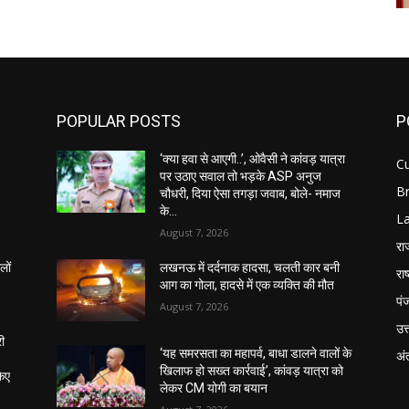
POPULAR POSTS
P
‘क्या हवा से आएगी..’, ओवैसी ने कांवड़ यात्रा
C
पर उठाए सवाल तो भड़के ASP अनुज
B
चौधरी, दिया ऐसा तगड़ा जवाब, बोले- नमाज
के...
L
August 7, 2026
रा
लों
लखनऊ में दर्दनाक हादसा, चलती कार बनी
राष
आग का गोला, हादसे में एक व्यक्ति की मौत
पं
August 7, 2026
उत्
री
‘यह समरसता का महापर्व, बाधा डालने वालों के
अंत
खिलाफ हो सख्त कार्रवाई’, कांवड़ यात्रा को
किए
लेकर CM योगी का बयान