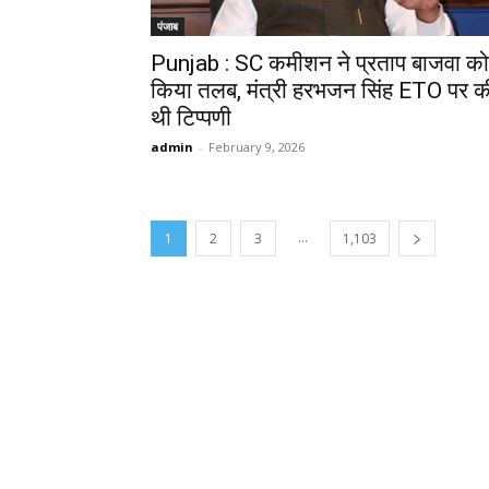
पंजाब
Punjab : SC कमीशन ने प्रताप बाजवा को
किया तलब, मंत्री हरभजन सिंह ETO पर क
थी टिप्पणी
admin
-
February 9, 2026
...
1
2
3
1,103