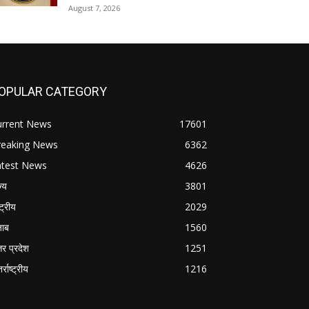
August 7, 2026
OPULAR CATEGORY
urrent News
17601
reaking News
6362
atest News
4626
ज्य
3801
्ट्रीय
2029
जाब
1560
तर प्रदेश
1251
र्राष्ट्रीय
1216