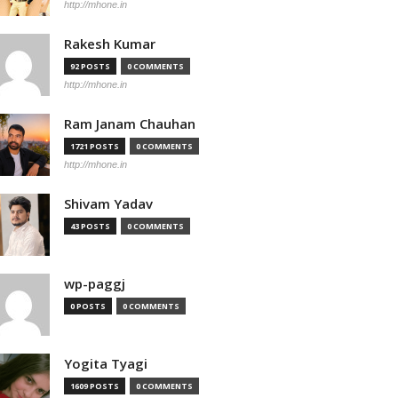
http://mhone.in
Rakesh Kumar
92 POSTS
0 COMMENTS
http://mhone.in
Ram Janam Chauhan
1721 POSTS
0 COMMENTS
http://mhone.in
Shivam Yadav
43 POSTS
0 COMMENTS
wp-paggj
0 POSTS
0 COMMENTS
Yogita Tyagi
1609 POSTS
0 COMMENTS