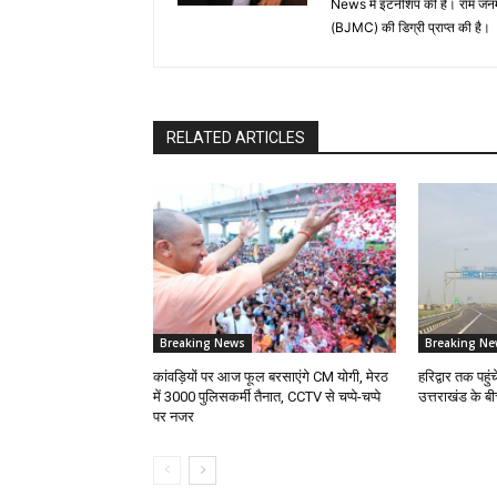
News में इंटर्नशिप की है। राम जन
(BJMC) की डिग्री प्राप्त की है।
RELATED ARTICLES
Breaking News
Breaking Ne
कांवड़ियों पर आज फूल बरसाएंगे CM योगी, मेरठ
हरिद्वार तक पहुंच
में 3000 पुलिसकर्मी तैनात, CCTV से चप्पे-चप्पे
उत्तराखंड के 
पर नजर