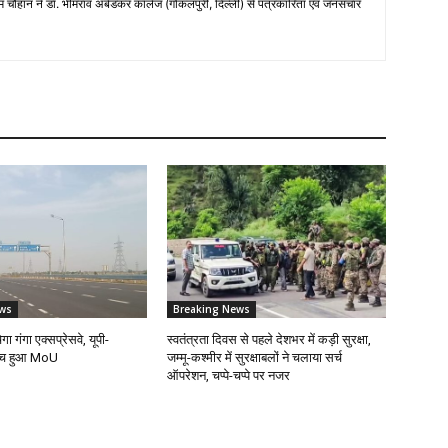
म चौहान ने डॉ. भीमराव अंबेडकर कॉलेज (गोकलपुरी, दिल्ली) से पत्रकारिता एवं जनसंचार
ws
Breaking News
ेगा गंगा एक्सप्रेसवे, यूपी-
स्वतंत्रता दिवस से पहले देशभर में कड़ी सुरक्षा,
बीच हुआ MoU
जम्मू-कश्मीर में सुरक्षाबलों ने चलाया सर्च
ऑपरेशन, चप्पे-चप्पे पर नजर