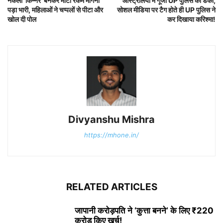
नकली ‘किन्नर’ बनकर मोटी रकम मांगना
ऑस्ट्रेलिया में गूंजा UP पुलिस का डंका,
पड़ा भारी, महिलाओं ने चप्पलों से पीटा और
सोशल मीडिया पर टैग होते ही UP पुलिस ने
खोल दी पोल
कर दिखाया करिश्मा!
Divyanshu Mishra
https://mhone.in/
RELATED ARTICLES
जापानी करोड़पति ने ‘कुत्ता बनने’ के लिए ₹220
करोड़ किए खर्च!