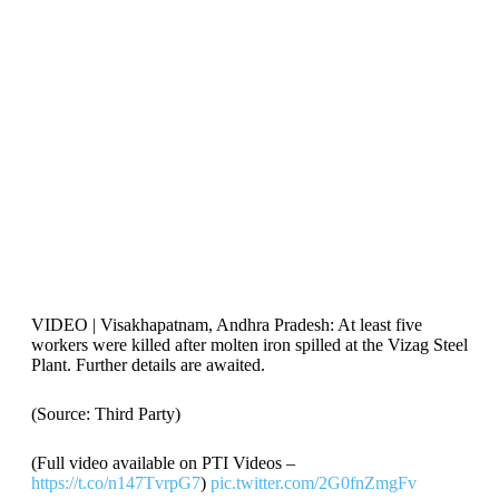
VIDEO | Visakhapatnam, Andhra Pradesh: At least five
workers were killed after molten iron spilled at the Vizag Steel
Plant. Further details are awaited.
(Source: Third Party)
(Full video available on PTI Videos –
https://t.co/n147TvrpG7
)
pic.twitter.com/2G0fnZmgFv