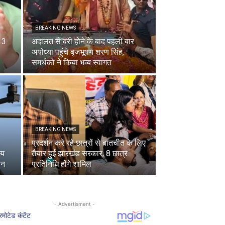
BREAKING NEWS
13
अदालत से बरी होने के बाद पहली बार
अयोध्या पहुंचे बृजभूषण शरण सिंह,
समर्थकों ने किया भव्य स्वागत
BREAKING NEWS
प्रदर्शन करे रहे छात्रों से बातचीत के लिए
ीय
तैयार हुई झारखंड सरकार, 8 छात्र
ोन
प्रतिनिधि होंगे शामिल
- Advertisment -