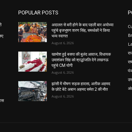
POPULAR POSTS
P
री
अदालत से बरी होने के बाद पहली बार अयोध्या
C
पहुंचे बृजभूषण शरण सिंह, समर्थकों ने किया
B
किए
भव्य स्वागत
August 6, 2026
L
रा
खामोश हुई बसपा की बुलंद आवाज, विधायक
उमाशंकर सिंह को श्रद्धांजलि देने लखनऊ
राष
पहुंचे CM योगी
पं
August 6, 2026
उत्
झांसी में भीषण सड़क हादसा, अतीक अहमद
अंत
के छोटे बेटे अबान अहमद समेत 2 की मौत
August 6, 2026
पास