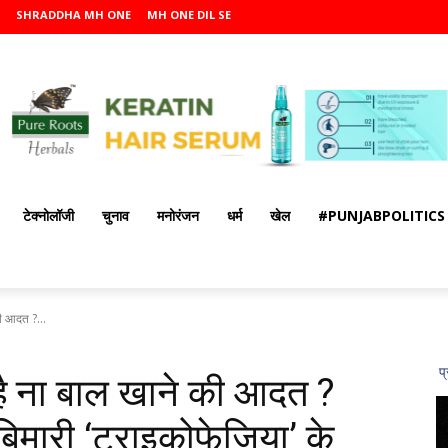
SHRADDHA MH ONE
MH ONE DIL SE
टेक्नोलॉजी
चुनाव
मनोरंजन
धर्म
खेल
#PUNJABPOLITICS
ी आदत ?...
है ना बाल खाने की आदत ?
 बिमारी ‘ट्राइकोफेजिया’ के