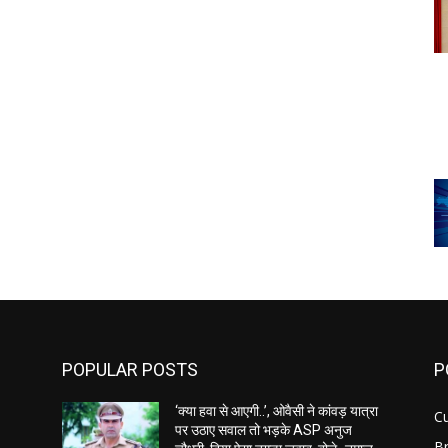
POPULAR POSTS
P
‘क्या हवा से आएगी..’, ओवैसी ने कांवड़ यात्रा
C
पर उठाए सवाल तो भड़के ASP अनुज
B