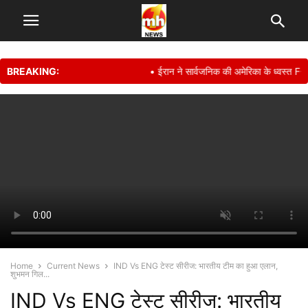
BREAKING:
• ईरान ने सार्वजनिक की अमेरिका के ध्वस्त F-15E
Home
Current News
IND Vs ENG टेस्ट सीरीज: भारतीय टीम का हुआ एलान,
शुभमन गिल...
IND Vs ENG टेस्ट सीरीज: भारतीय