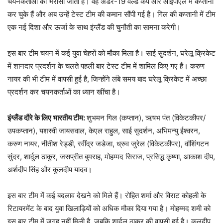
चयनकर्ताओं का भरोसा जीता है। वह अंडर-19 वर्ल्ड कप और आईपीएल में कप्तानी
कर चुके हैं और अब उन्हें टेस्ट टीम की कमान सौंपी गई है। गिल की कप्तानी में टीम
एक नई दिशा और ऊर्जा के साथ इंग्लैंड की चुनौती का सामना करेगी।
इस बार टीम चयन में कई युवा चेहरों को मौका मिला है। साई सुदर्शन, घरेलू क्रिकेट
में शानदार प्रदर्शन के चलते पहली बार टेस्ट टीम में शामिल किए गए हैं। करुण
नायर की भी टीम में वापसी हुई है, जिन्होंने लंबे समय बाद घरेलू क्रिकेट में अच्छा
प्रदर्शन कर चयनकर्ताओं का ध्यान खींचा है।
इंग्लैंड दौरे के लिए भारतीय टीम:
शुभमन गिल (कप्तान), ऋषभ पंत (विकेटकीपर/
उपकप्तान), यशस्वी जायसवाल, केएल राहुल, साई सुदर्शन, अभिमन्यु ईश्वरन,
करुण नायर, नीतीश रेड्डी, रवींद्र जडेजा, ध्रुव जुरेल (विकेटकीपर), वॉशिंगटन
सुंदर, शार्दुल ठाकुर, जसप्रीत बुमराह, मोहम्मद सिराज, प्रसिद्ध कृष्णा, आकाश दीप,
अर्शदीप सिंह और कुलदीप यादव।
इस बार टीम में कई बदलाव देखने को मिले हैं। रोहित शर्मा और विराट कोहली के
रिटायरमेंट के बाद युवा खिलाड़ियों को अधिक मौका दिया गया है। मोहम्मद शमी को
इस बार टीम में जगह नहीं मिली है, जबकि शार्दुल ठाकुर की वापसी हुई है। कुलदीप