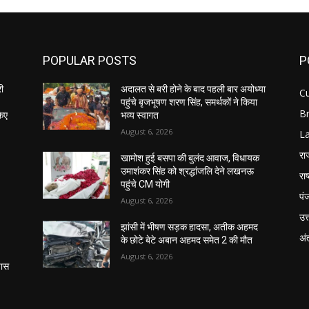
POPULAR POSTS
P
री
अदालत से बरी होने के बाद पहली बार अयोध्या
C
पहुंचे बृजभूषण शरण सिंह, समर्थकों ने किया
B
किए
भव्य स्वागत
August 6, 2026
L
रा
खामोश हुई बसपा की बुलंद आवाज, विधायक
उमाशंकर सिंह को श्रद्धांजलि देने लखनऊ
राष
पहुंचे CM योगी
पं
August 6, 2026
उत्
झांसी में भीषण सड़क हादसा, अतीक अहमद
अंत
के छोटे बेटे अबान अहमद समेत 2 की मौत
August 6, 2026
पास