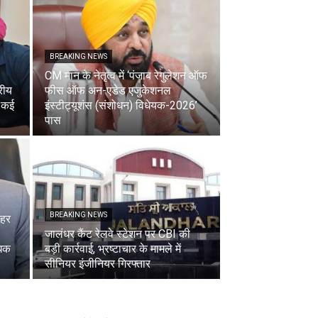
BREAKING NEWS
CM मान के नेतृत्व में ‘पंजाब रेगुलेशन ऑफ
रीय
फीस ऑफ अन-एडेड एजुकेशनल
, कई
इंस्टीट्यूशंस (संशोधन) विधेयक-2026’
पास
BREAKING NEWS
 हर
जालंधर कैंट रेलवे स्टेशन पर CBI की
धिक
बड़ी कार्रवाई, भ्रष्टाचार के मामले में
सीनियर इंजीनियर गिरफ्तार