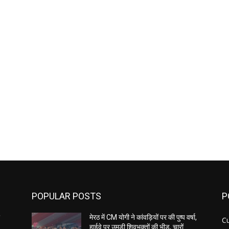
POPULAR POSTS
P
र
मेरठ में CM योगी ने कांवड़ियों पर की पुष्प वर्षा,
C
हाईवे पर उमड़ी शिवभक्तों की भीड़, चारों